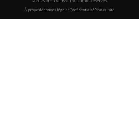
© 2026 Brico Reussi. Tous droits réservés.
À propos
Mentions légales
Confidentialité
Plan du site