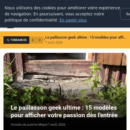
Nous utilisons des cookies pour améliorer votre expérience
brico
réussi
de navigation. En poursuivant, vous acceptez notre
Re
VOTRE GUIDE BRICOLAGE
politique de confidentialité.
En savoir plus
Le paillasson geek ultime : 15 modèles pour afficher votre passion dès l'entrée
1
2
TENDANCES
7 août 2026
7
Le paillasson geek ultime : 15 modèles
pour afficher votre passion dès l'entrée
Articles de Justine Meyer
7 août 2026