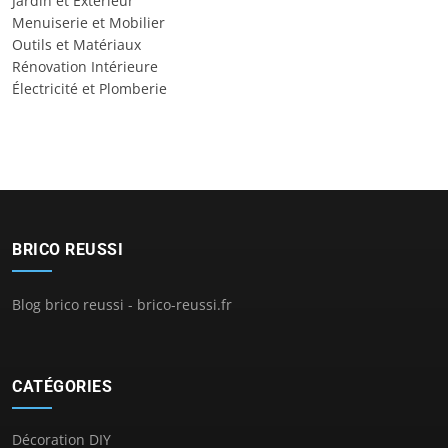
Jardin et Extérieur
Menuiserie et Mobilier
Outils et Matériaux
Rénovation Intérieure
Électricité et Plomberie
BRICO REUSSI
Blog brico reussi - brico-reussi.fr
CATÉGORIES
Décoration DIY